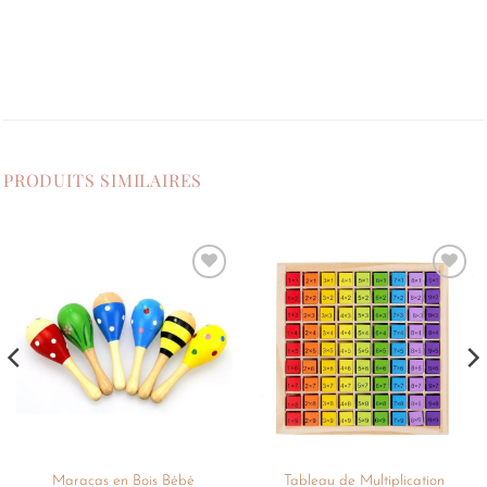
PRODUITS SIMILAIRES
Ajouter
Ajouter
à la
à la
liste de
liste de
souhaits
souhaits
Tableau de Multiplication
Maracas en Bois Bébé