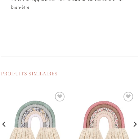
bien-être.
PRODUITS SIMILAIRES
Ajouter
Ajouter
à la
à la
liste de
liste de
souhaits
souhaits