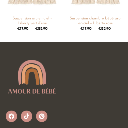
Suspension arc-en-ciel –
Suspension chambre bébé arc-
Liberty vert d’eau
en-ciel – Liberty rose
€
17.90
–
€
22.90
€
17.90
–
€
22.90