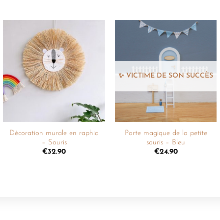
Ajouter
Ajouter
à la
à la
liste de
liste de
souhaits
souhaits
+
+
Décoration murale en raphia
Porte magique de la petite
– Souris
souris – Bleu
€
32.90
€
24.90