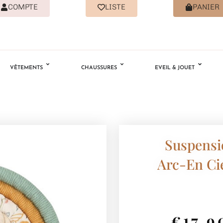
COMPTE
LISTE
PANIER
VÊTEMENTS
CHAUSSURES
EVEIL & JOUET
Suspens
Arc-En Cie
€
17.9