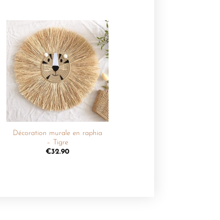
Ajouter
à la
liste de
souhaits
+
Décoration murale en raphia
– Tigre
€
32.90