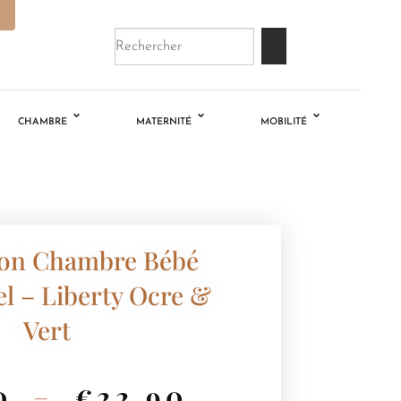
CHAMBRE
MATERNITÉ
MOBILITÉ
ion Chambre Bébé
l – Liberty Ocre &
Vert
0
–
€
22.90