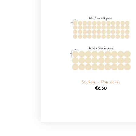
Ajouter
à la
liste de
souhaits
+
Stickers – Pois dorés
€
8.50