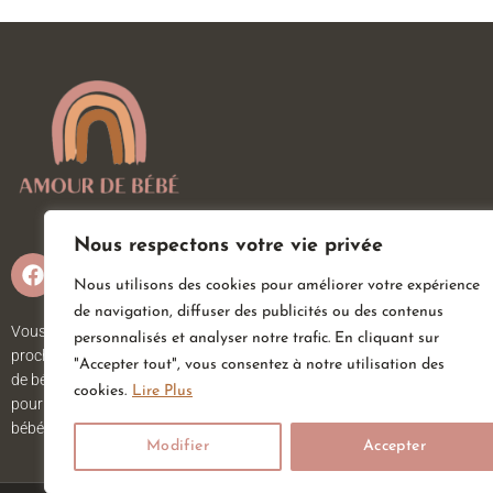
Nous respectons votre vie privée
Nous utilisons des cookies pour améliorer votre expérience
de navigation, diffuser des publicités ou des contenus
Vous attendez un heureux événement ou vous ou vos
personnalisés et analyser notre trafic. En cliquant sur
proches viennent d’accueillir un petit trésor ? Sur Amour
"Accepter tout", vous consentez à notre utilisation des
de bébé, vous trouverez tout ce dont vous avez besoin
cookies.
Lire Plus
pour votre bébé. Nous avons une large gamme d’articles
bébé au meilleur prix pour votre plus grand bonheur.
Modifier
Accepter