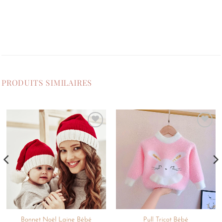
PRODUITS SIMILAIRES
Ajouter
Ajouter
à la
à la
liste de
liste de
souhaits
souhaits
Bonnet Noël Laine Bébé
Pull Tricot Bébé