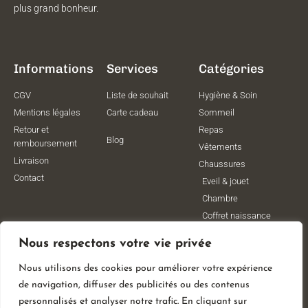
plus grand bonheur.
Informations
Services
Catégories
CGV
Liste de souhait
Hygiène & Soin
Mentions légales
Carte cadeau
Sommeil
Retour et
Repas
Blog
remboursement
Vêtements
Livraison
Chaussures
Contact
Eveil & jouet
Chambre
Coffret naissance
Maternité
Nous respectons votre vie privée
Vêtements de
grossesse
Nous utilisons des cookies pour améliorer votre expérience
Lithothérapie
de navigation, diffuser des publicités ou des contenus
Poussettes
personnalisés et analyser notre trafic. En cliquant sur