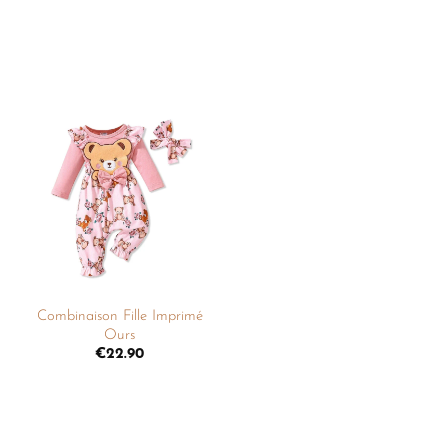
Ajouter
à la
liste de
souhaits
+
Combinaison Fille Imprimé
Ours
€
22.90