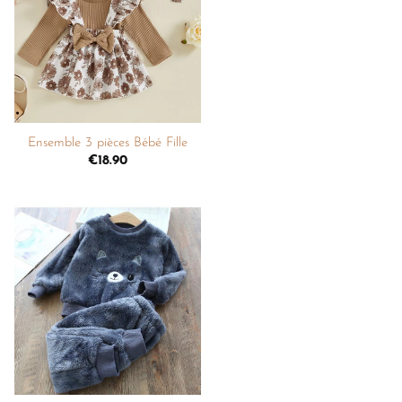
liste de
souhaits
+
Ensemble 3 pièces Bébé Fille
€
18.90
Ajouter
à la
liste de
souhaits
+