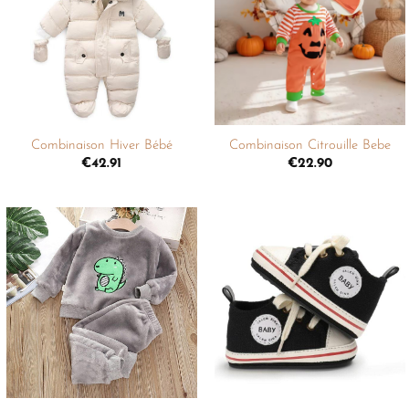
liste de
liste de
souhaits
souhaits
+
+
Combinaison Hiver Bébé
Combinaison Citrouille Bebe
€
42.91
€
22.90
Ajouter
Ajouter
à la
à la
liste de
liste de
souhaits
souhaits
+
+