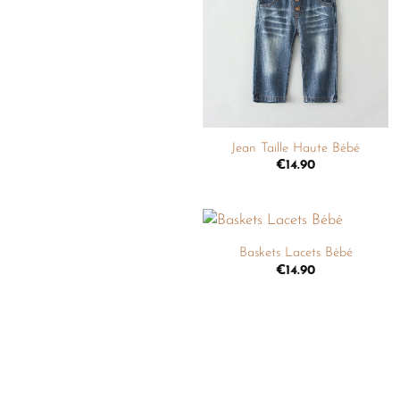
à la
liste de
souhaits
+
Jean Taille Haute Bébé
€
14.90
+
Baskets Lacets Bébé
Ajouter
€
14.90
à la
liste de
souhaits