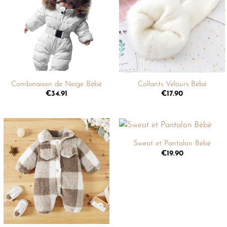
à la
à la
liste de
liste de
souhaits
souhaits
+
+
Combinaison de Neige Bébé
Collants Velours Bébé
€
34.91
€
17.90
+
Sweat et Pantalon Bébé
Ajouter
Ajouter
€
19.90
à la
à la
liste de
liste de
souhaits
souhaits
+