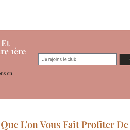
 Et
re 1ère
ons en
Que L'on Vous Fait Profiter De