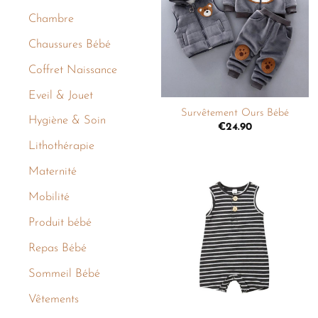
liste de
Chambre
souhaits
Chaussures Bébé
Coffret Naissance
+
Eveil & Jouet
Survêtement Ours Bébé
Hygiène & Soin
€
24.90
Lithothérapie
Maternité
Mobilité
Ajouter
à la
Produit bébé
liste de
souhaits
Repas Bébé
Sommeil Bébé
+
Vêtements