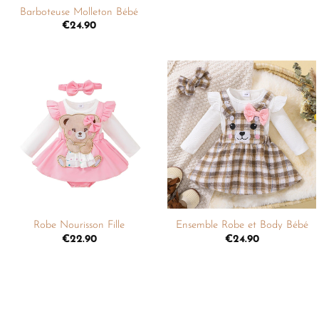
Barboteuse Molleton Bébé
€
24.90
Ajouter
Ajouter
à la
à la
liste de
liste de
souhaits
souhaits
+
+
Robe Nourisson Fille
Ensemble Robe et Body Bébé
€
22.90
€
24.90