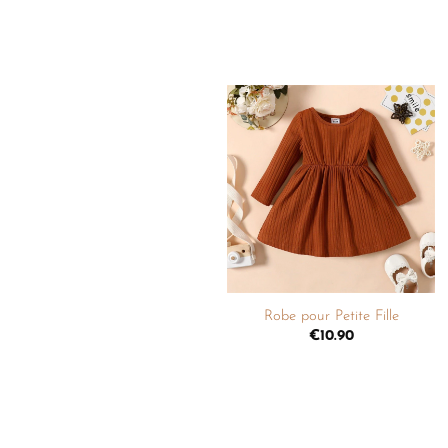
Ajouter
à la
liste de
souhaits
+
Robe pour Petite Fille
€
10.90