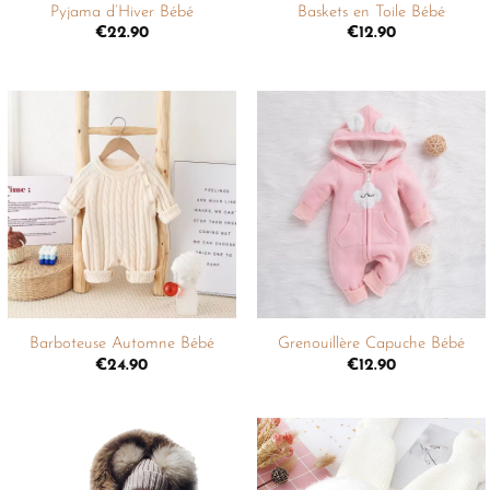
Pyjama d’Hiver Bébé
Baskets en Toile Bébé
€
22.90
€
12.90
Ajouter
Ajouter
à la
à la
liste de
liste de
souhaits
souhaits
+
+
Barboteuse Automne Bébé
Grenouillère Capuche Bébé
€
24.90
€
12.90
Ajouter
Ajouter