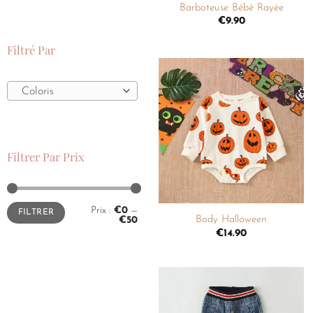
Barboteuse Bébé Rayée
€
9.90
Filtré Par
Coloris
Ajouter
à la
liste de
souhaits
Filtrer Par Prix
+
Prix :
€0
—
FILTRER
Body Halloween
€50
€
14.90
Ajouter