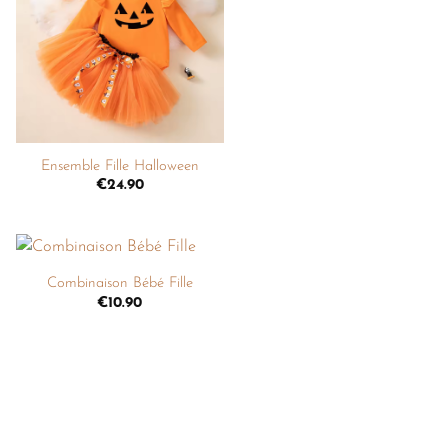
à la
liste de
souhaits
+
Ensemble Fille Halloween
€
24.90
+
Combinaison Bébé Fille
Ajouter
€
10.90
à la
liste de
souhaits