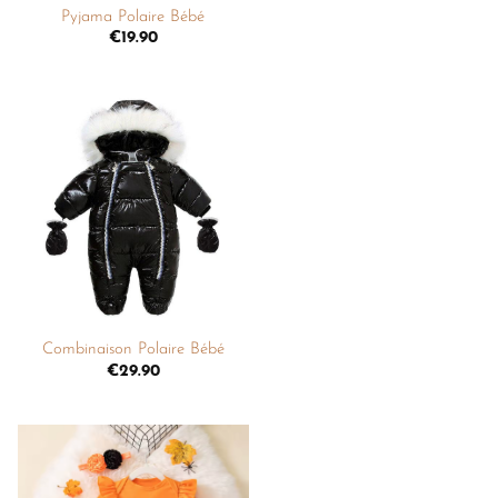
Pyjama Polaire Bébé
€
19.90
Ajouter
à la
liste de
souhaits
+
Combinaison Polaire Bébé
€
29.90
Ajouter