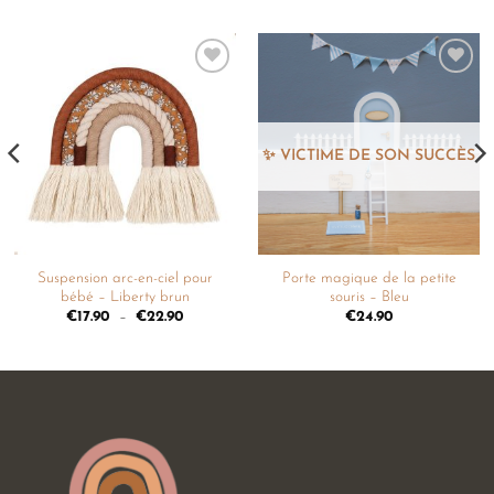
Ajouter
Ajouter
à la
à la
liste de
liste de
souhaits
souhaits
Suspension arc-en-ciel pour
Porte magique de la petite
bébé – Liberty brun
souris – Bleu
€
17.90
–
€
22.90
€
24.90