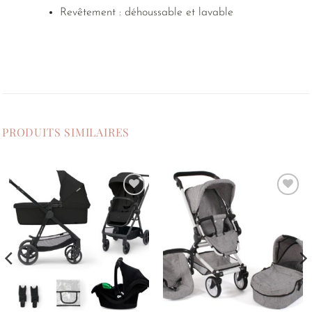
Revêtement : déhoussable et lavable
PRODUITS SIMILAIRES
Ajouter
Ajouter
à la
à la
liste de
liste de
souhaits
souhaits