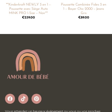
**Kinderkraft NEWLY 3 en 1 –
Poussette Combinée Fides 3 en
Poussette avec Siège Auto
1 – Bayer Chic 2000 – Jeans
MINK PRO I-Size – Noir**
Gris
€
239.00
€
89.00
Vous attendez un heureux événement ou vous ou vos proches