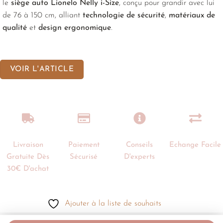
le
siège auto Lionelo Nelly i-Size
, conçu pour grandir avec lui
de 76 à 150 cm, alliant
technologie de sécurité
,
matériaux de
qualité
et
design ergonomique
.
VOIR L'ARTICLE
Livraison
Paiement
Conseils
Echange Facile
Gratuite Dès
Sécurisé
D'experts
30€ D'achat
Ajouter à la liste de souhaits