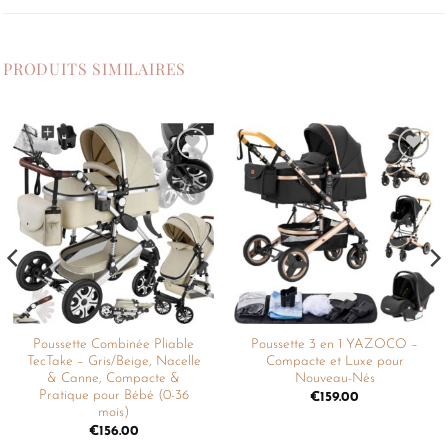
PRODUITS SIMILAIRES
Ajouter
Ajouter
à la
à la
liste de
liste de
souhaits
souhaits
Poussette Combinée Pliable
Poussette 3 en 1 YAZOCO –
TecTake – Gris/Beige, Nacelle
Compacte et Luxe pour
& Canne, Compacte &
Nouveau-Nés
Pratique pour Bébé (0-36
€
159.00
mois)
€
156.00