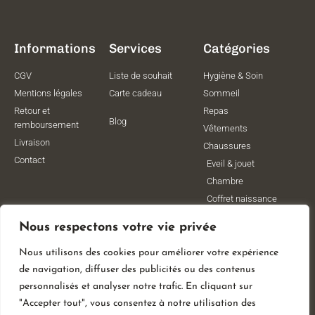
Informations
Services
Catégories
CGV
Liste de souhait
Hygiène & Soin
Mentions légales
Carte cadeau
Sommeil
Retour et
Repas
Blog
remboursement
Vêtements
Livraison
Chaussures
Contact
Eveil & jouet
Chambre
Coffret naissance
Maternité
Nous respectons votre vie privée
Vêtements de
grossesse
Nous utilisons des cookies pour améliorer votre expérience
Lithothérapie
de navigation, diffuser des publicités ou des contenus
Poussettes
personnalisés et analyser notre trafic. En cliquant sur
"Accepter tout", vous consentez à notre utilisation des