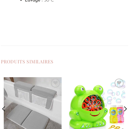
Lavage :
30°C
PRODUITS SIMILAIRES
Ajouter
Ajouter
à la
à la
liste de
liste de
souhaits
souhaits