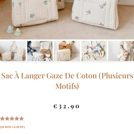
Sac À Langer Gaze De Coton (Plusieurs
Motifs)
€
32.90
Noté
9
4.89
(
10
AVIS CLIENT)
sur 5 basé