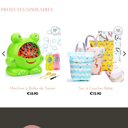
PRODUITS SIMILAIRES
Ajouter
Ajouter
à la
à la
liste de
liste de
souhaits
souhaits
Machine à Bulles de Savon
Sac à Couches Bébé
€
18.90
€
12.90