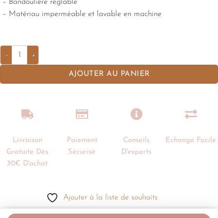
– Bandoulière réglable
– Matériau imperméable et lavable en machine
AJOUTER AU PANIER
Livraison
Paiement
Conseils
Echange Facile
Gratuite Dès
Sécurisé
D'experts
30€ D'achat
Ajouter à la liste de souhaits