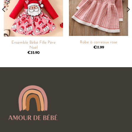
liste de
liste de
souhaits
souhaits
Robe à carreaux rose
Ensemble Bébé Fille Père
€
11.99
Noël
€
35.90