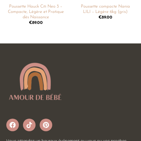
Poussette Hauck Citi Neo 3 –
Poussette compacte Nania
Compacte, Légère et Pratique
LILI – Légère 6kg (gris)
dès Naissance
€
89.00
€
89.00
Vous attendez un heureux événement ou vous ou vos proches