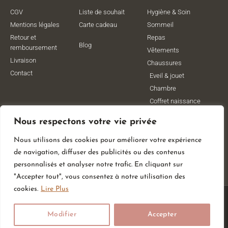
CGV
Liste de souhait
Hygiène & Soin
Mentions légales
Carte cadeau
Sommeil
Retour et
Repas
Blog
remboursement
Vêtements
Livraison
Chaussures
Contact
Eveil & jouet
Chambre
Coffret naissance
Maternité
Nous respectons votre vie privée
Vêtements de
grossesse
Nous utilisons des cookies pour améliorer votre expérience
Lithothérapie
de navigation, diffuser des publicités ou des contenus
Poussettes
personnalisés et analyser notre trafic. En cliquant sur
"Accepter tout", vous consentez à notre utilisation des
cookies.
Lire Plus
© All Rights Reserved
Modifier
Accepter
Made With
By Web Coast