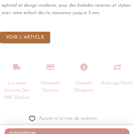
optimal et design moderne, pour des balades sereines et stylées
avec votre enfant dès la naissance jusqu’à 3 ans.
VOIR L'ARTICLE
Livraison
Paiement
Conseils
Echange Facile
Gratuite Dès
Sécurisé
D'experts
30€ D'achat
Ajouter à la liste de souhaits
DESCRIPTION