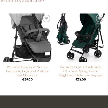
PRODUITS SIMILAIRES
Ajouter
Ajouter
à la
à la
liste de
liste de
souhaits
souhaits
Poussette Hauck Citi Neo 3 –
Poussette Légère Kinderkraft
Compacte, Légère et Pratique
TIK – Vert, 6,5 kg, Dossier
dès Naissance
Réglable, Idéale pour Voyage
€
89.00
€
74.00