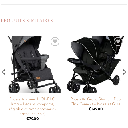
PRODUITS SIMILAIRES
Ajouter
Ajouter
à la
à la
liste de
liste de
souhaits
souhaits
Poussette canne LIONELO
Poussette Graco Stadium Duo
Irma – Légère, compacte,
Click Connect – Noire et Grise
réglable et avec accessoires
€
149.00
pratiques (noir)
€
79.00