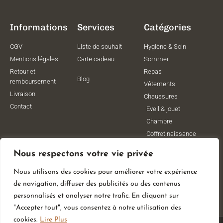
Informations
Services
Catégories
CGV
Liste de souhait
Hygiène & Soin
Mentions légales
Carte cadeau
Sommeil
Retour et
Repas
Blog
remboursement
Vêtements
Livraison
Chaussures
Contact
Eveil & jouet
Chambre
Coffret naissance
Maternité
Nous respectons votre vie privée
Vêtements de
grossesse
Nous utilisons des cookies pour améliorer votre expérience
Lithothérapie
de navigation, diffuser des publicités ou des contenus
Poussettes
personnalisés et analyser notre trafic. En cliquant sur
"Accepter tout", vous consentez à notre utilisation des
cookies.
Lire Plus