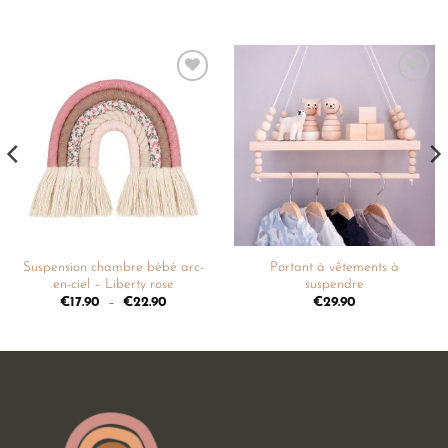
Ajouter
Ajouter
à la
à la
liste de
liste de
souhaits
souhaits
Suspension chambre bébé arc-
Portant à vêtements à
en-ciel – Liberty rose
suspendre
€
17.90
–
€
22.90
€
29.90