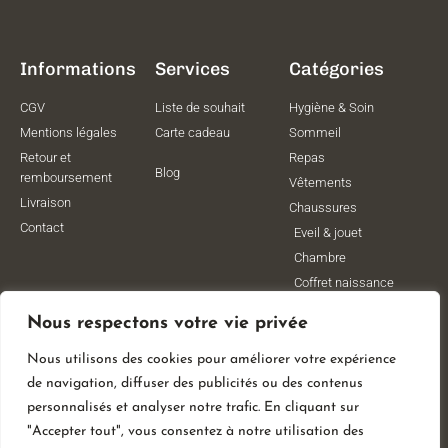
Informations
Services
Catégories
CGV
Liste de souhait
Hygiène & Soin
Mentions légales
Carte cadeau
Sommeil
Retour et
Repas
Blog
remboursement
Vêtements
Livraison
Chaussures
Contact
Eveil & jouet
Chambre
Coffret naissance
Maternité
Nous respectons votre vie privée
Vêtements de
grossesse
Nous utilisons des cookies pour améliorer votre expérience
Lithothérapie
de navigation, diffuser des publicités ou des contenus
Poussettes
personnalisés et analyser notre trafic. En cliquant sur
"Accepter tout", vous consentez à notre utilisation des