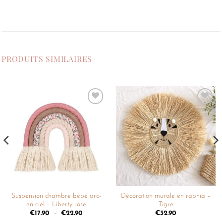
PRODUITS SIMILAIRES
Ajouter
Ajouter
à la
à la
liste de
liste de
souhaits
souhaits
Suspension chambre bébé arc-
Décoration murale en raphia –
en-ciel – Liberty rose
Tigre
€
17.90
–
€
22.90
€
32.90