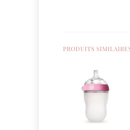
PRODUITS SIMILAIRE
Ajouter
à la
liste de
souhaits
+