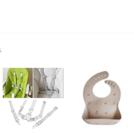
S
Ajouter
Ajouter
à la
à la
liste de
liste de
souhaits
souhaits
+
+