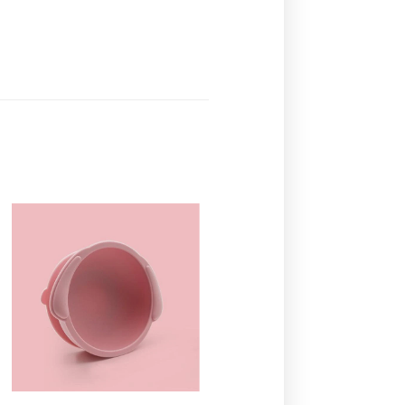
Ajouter
à la
liste de
souhaits
+