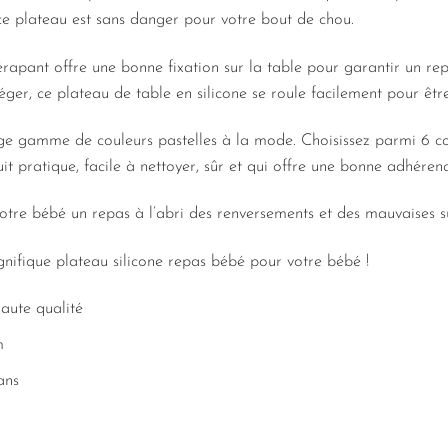
 plateau est sans danger pour votre bout de chou.
érapant offre une bonne fixation sur la table pour garantir un re
, léger, ce plateau de table en silicone se roule facilement pour êt
large gamme de couleurs pastelles à la mode. Choisissez parmi 6 co
it pratique, facile à nettoyer, sûr et qui offre une bonne adhérenc
votre bébé un repas à l’abri des renversements et des mauvaises su
nifique plateau silicone repas bébé pour votre bébé !
haute qualité
m
ans