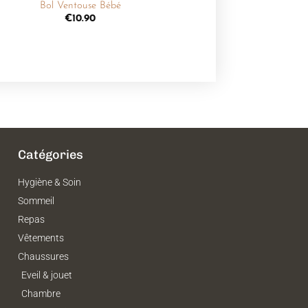
Bol Ventouse Bébé
€
10.90
Catégories
Hygiène & Soin
Sommeil
Repas
Vêtements
Chaussures
Eveil & jouet
Chambre