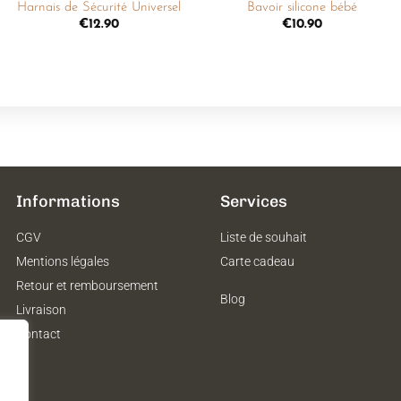
Harnais de Sécurité Universel
Bavoir silicone bébé
€
12.90
€
10.90
Informations
Services
CGV
Liste de souhait
Mentions légales
Carte cadeau
Retour et remboursement
Blog
Livraison
Contact