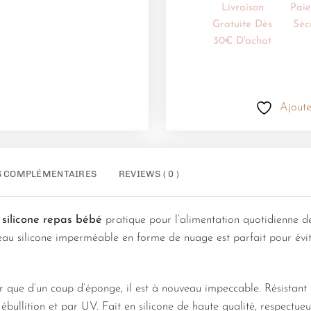
Livraison
Pai
Gratuite Dès
Séc
30€ D'achat
Ajoute
S COMPLÉMENTAIRES
REVIEWS ( 0 )
 silicone repas bébé
pratique pour l’alimentation quotidienne d
teau silicone imperméable en forme de nuage est parfait pour évi
oyer que d’un coup d’éponge, il est à nouveau impeccable. Résistant
 ébullition et par UV. Fait en silicone de haute qualité, respectu