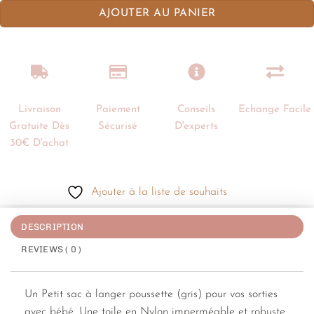
AJOUTER AU PANIER
Livraison
Paiement
Conseils
Echange Facile
Gratuite Dès
Sécurisé
D'experts
30€ D'achat
Ajouter à la liste de souhaits
DESCRIPTION
REVIEWS ( 0 )
Un Petit sac à langer poussette (gris) pour vos sorties
avec bébé. Une toile en Nylon imperméable et robuste