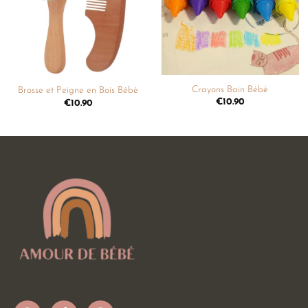
souhaits
souhaits
Crayons Bain Bébé
Brosse et Peigne en Bois Bébé
€
10.90
€
10.90