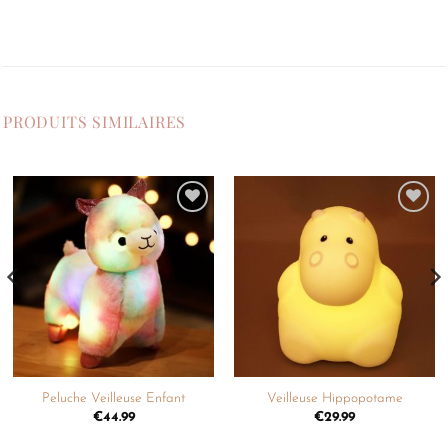
PRODUITS SIMILAIRES
Ajouter
Ajouter
à la
à la
liste de
liste de
souhaits
souhaits
Peluche Veilleuse Enfant
Veilleuse Hippopotame
€
44.99
€
29.99