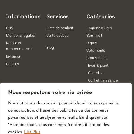
Informations
Services
Catégories
CGV
Liste de souhait
Hygiène & Soin
Mentions légales
Carte cadeau
Sommeil
Retour et
Repas
Blog
remboursement
Vêtements
Livraison
Chaussures
Contact
Eveil & jouet
Chambre
Coffret naissance
Maternité
Nous respectons votre vie privée
Vêtements de
grossesse
Nous utilisons des cookies pour améliorer votre expérience
Lithothérapie
de navigation, diffuser des publicités ou des contenus
Poussettes
personnalisés et analyser notre trafic. En cliquant sur
"Accepter tout", vous consentez à notre utilisation des
cookies.
Lire Plus