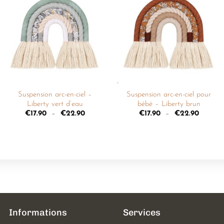
Ajouter
Ajouter
à la
à la
liste de
liste de
souhaits
souhaits
+
+
Suspension arc-en-ciel –
Suspension arc-en-ciel pour
Liberty vert d’eau
bébé – Liberty brun
€
17.90
–
€
22.90
€
17.90
–
€
22.90
Informations
Services