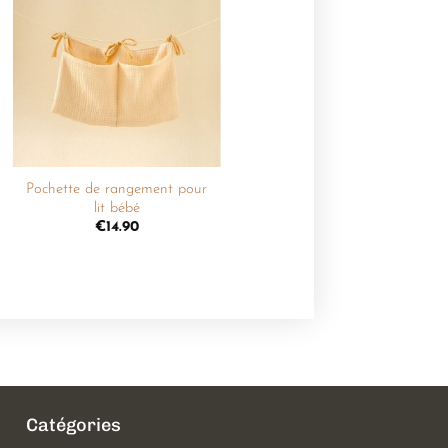
Ajouter
à la
liste de
souhaits
+
Pochette de rangement pour
lit bébé
€
14.90
Catégories