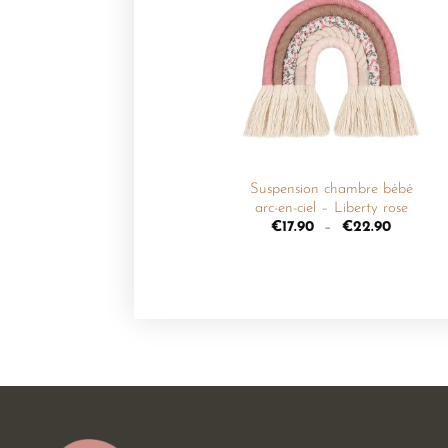
Ajouter
à la
liste de
souhaits
+
Suspension chambre bébé
arc-en-ciel – Liberty rose
€
17.90
–
€
22.90