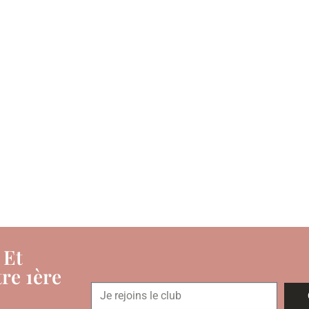
 Et
re 1ère