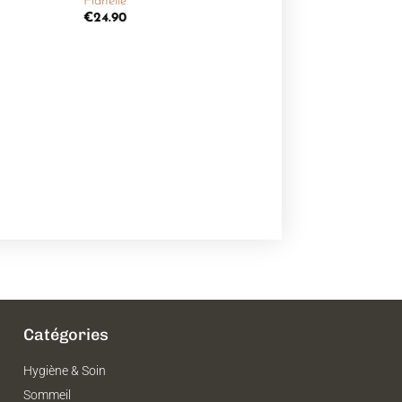
Flanelle
souhaits
€
24.90
Catégories
Hygiène & Soin
Sommeil