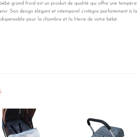
ébé grand froid est un produit de qualité qui offre une températ
tenir. Son design élégant et intemporel s’intègre parfaitement à l
ndispensable pour la chambre et la literie de votre bébé.
S
Ajouter
Ajouter
à la
à la
liste de
liste de