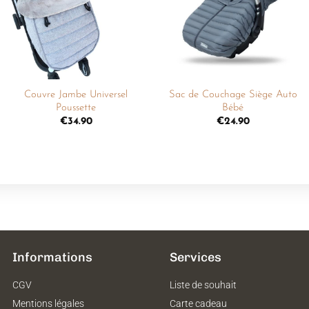
souhaits
souhaits
+
+
Couvre Jambe Universel
Sac de Couchage Siège Auto
Poussette
Bébé
€
34.90
€
24.90
Informations
Services
CGV
Liste de souhait
Mentions légales
Carte cadeau