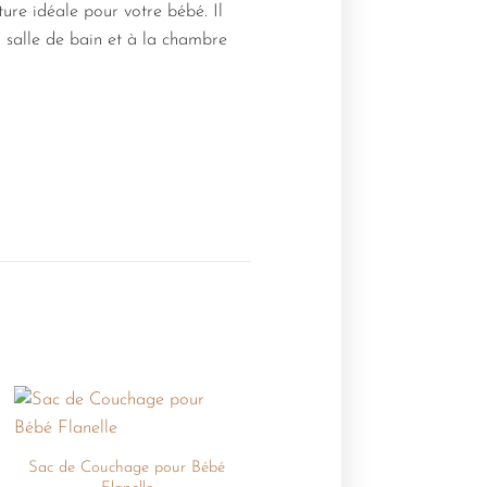
ure idéale pour votre bébé. Il
a salle de bain et à la chambre
+
Ajouter
à la
Sac de Couchage pour Bébé
liste de