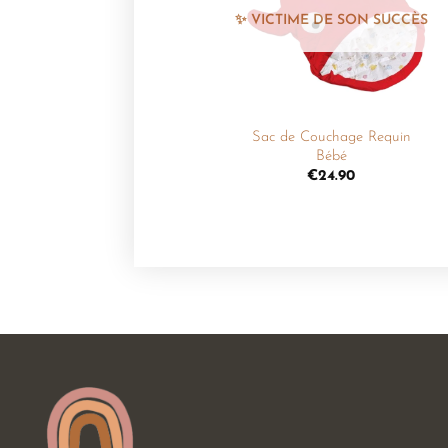
souhaits
+
Sac de Couchage Requin
Bébé
€
24.90