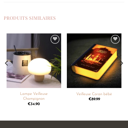
PRODUITS SIMILAIRES
Ajouter
Ajouter
à la
à la
liste de
liste de
souhaits
souhaits
Lampe Veilleuse
Veilleuse Coran bébé
Champignon
€
89.99
€
34.90