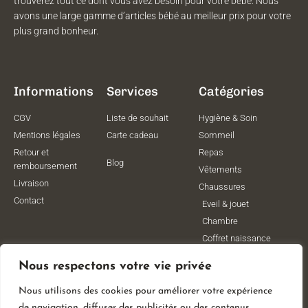
trouverez tout ce dont vous avez besoin pour votre bébé. Nous
avons une large gamme d’articles bébé au meilleur prix pour votre
plus grand bonheur.
Informations
Services
Catégories
CGV
Liste de souhait
Hygiène & Soin
Mentions légales
Carte cadeau
Sommeil
Retour et
Repas
Blog
remboursement
Vêtements
Livraison
Chaussures
Contact
Eveil & jouet
Chambre
Coffret naissance
Maternité
Nous respectons votre vie privée
Vêtements de
grossesse
Nous utilisons des cookies pour améliorer votre expérience
Lithothérapie
de navigation, diffuser des publicités ou des contenus