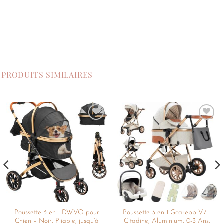
PRODUITS SIMILAIRES
Ajouter
Ajouter
à la
à la
liste de
liste de
souhaits
souhaits
Poussette 3 en 1 DWVO pour
Poussette 3 en 1 Gcarebb V7 –
Chien – Noir, Pliable, jusqu’à
Citadine, Aluminium, 0-3 Ans,