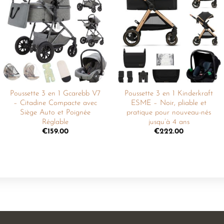
Ajouter
Ajouter
à la
à la
liste de
liste de
souhaits
souhaits
Poussette 3 en 1 Gcarebb V7
Poussette 3 en 1 Kinderkraft
– Citadine Compacte avec
ESME – Noir, pliable et
Siège Auto et Poignée
pratique pour nouveau-nés
Réglable
jusqu’à 4 ans
€
159.00
€
222.00