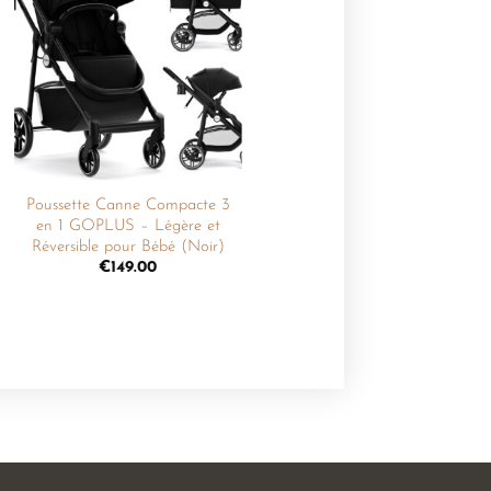
Ajouter
à la
liste de
souhaits
Poussette Canne Compacte 3
en 1 GOPLUS – Légère et
Réversible pour Bébé (Noir)
€
149.00