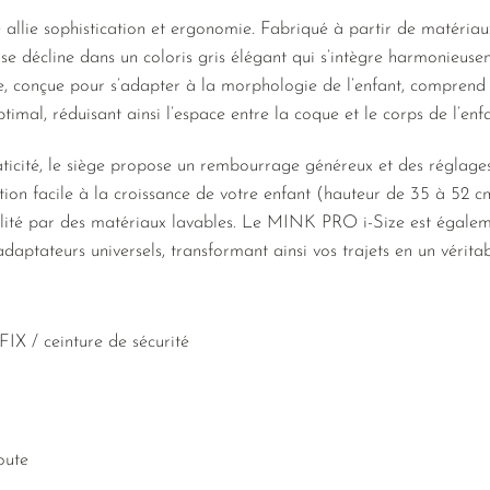
lie sophistication et ergonomie. Fabriqué à partir de matériaux 
l se décline dans un coloris gris élégant qui s’intègre harmonieuse
, conçue pour s’adapter à la morphologie de l’enfant, comprend
timal, réduisant ainsi l’espace entre la coque et le corps de l’enfa
icité, le siège propose un rembourrage généreux et des réglages in
ion facile à la croissance de votre enfant (hauteur de 35 à 52 cm)
 facilité par des matériaux lavables. Le MINK PRO i-Size est égal
daptateurs universels, transformant ainsi vos trajets en un vérit
FIX / ceinture de sécurité
oute