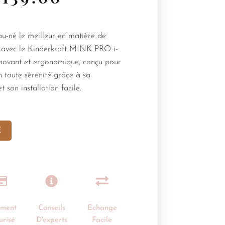
u-né le meilleur en matière de
rt avec le Kinderkraft MINK PRO i-
nnovant et ergonomique, conçu pour
n toute sérénité grâce à sa
 son installation facile.
E
ement
Conseils
Echange
urisé
D'experts
Facile