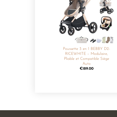
Ajouter
à la
liste de
souhaits
Poussette 3 en 1 BEBBY D2-
RICEWHITE – Modulaire,
Pliable et Compatible Siège
Auto
€
189.00