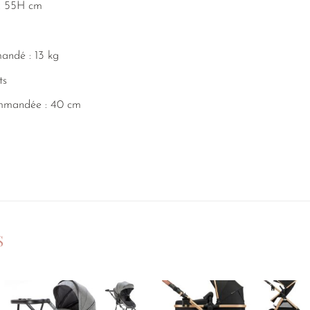
 x 55H cm
ndé : 13 kg
ts
mmandée : 40 cm
S