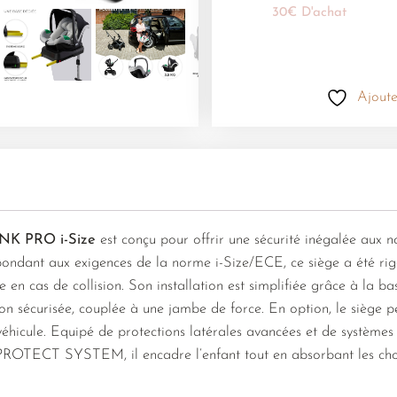
30€ D'achat
Ajoute
INK PRO i-Size
est conçu pour offrir une sécurité inégalée aux n
pondant aux exigences de la norme i-Size/ECE, ce siège a été ri
 en cas de collision. Son installation est simplifiée grâce à la b
n sécurisée, couplée à une jambe de force. En option, le siège p
 véhicule. Equipé de protections latérales avancées et de système
ECT SYSTEM, il encadre l’enfant tout en absorbant les chocs