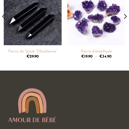
Ajouter
Ajouter
à la
à la
liste de
liste de
souhaits
souhaits
Pierre de Santé “Obsidienne”
Pierre d’améthyste
€
29.90
€
19.90
–
€
34.90