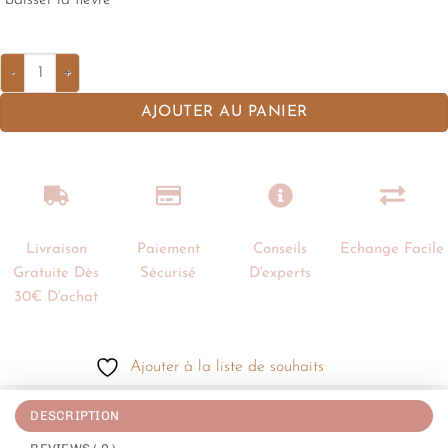
baisser la fièvre
AJOUTER AU PANIER
Livraison
Paiement
Conseils
Echange Facile
Gratuite Dès
Sécurisé
D'experts
30€ D'achat
Ajouter à la liste de souhaits
DESCRIPTION