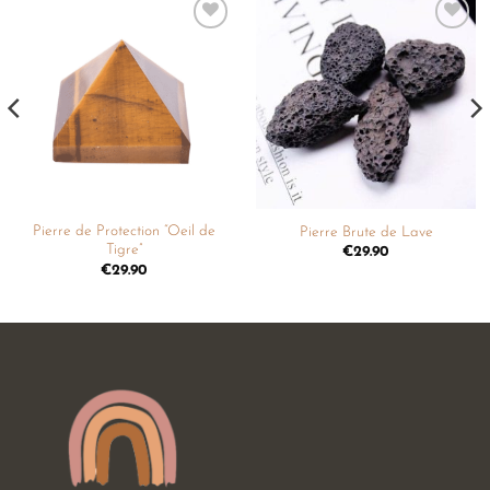
Ajouter
Ajouter
à la
à la
liste de
liste de
souhaits
souhaits
Pierre de Protection “Oeil de
Pierre Brute de Lave
Tigre”
€
29.90
€
29.90