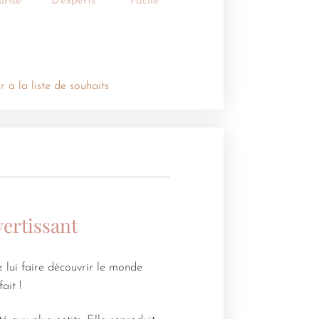
urisé
D'experts
Facile
r à la liste de souhaits
vertissant
z lui faire découvrir le monde
ait !