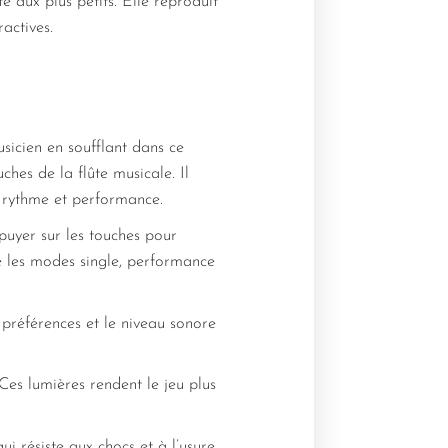
é aux plus petits. Elle reproduit
ractives.
sicien en soufflant dans ce
ches de la flûte musicale. Il
 rythme et performance.
puyer sur les touches pour
re les modes single, performance
 préférences et le niveau sonore
es lumières rendent le jeu plus
i résiste aux chocs et à l’usure.