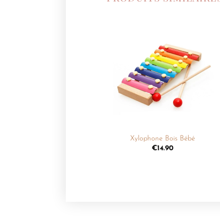
Ajouter
à la
liste de
souhaits
+
Xylophone Bois Bébé
€
14.90