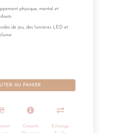
oppement physique, mental et
nfants
modes de jeu, des lumières LED et
volume
UTER AU PANIER
ement
Conseils
Echange