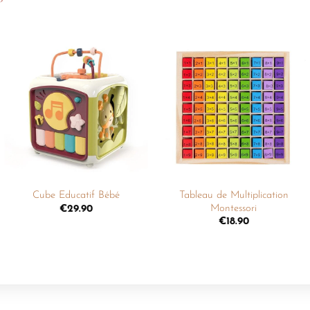
Ajouter
Ajouter
à la
à la
liste de
liste de
souhaits
souhaits
+
+
Tableau de Multiplication
Cube Educatif Bébé
Montessori
€
29.90
€
18.90