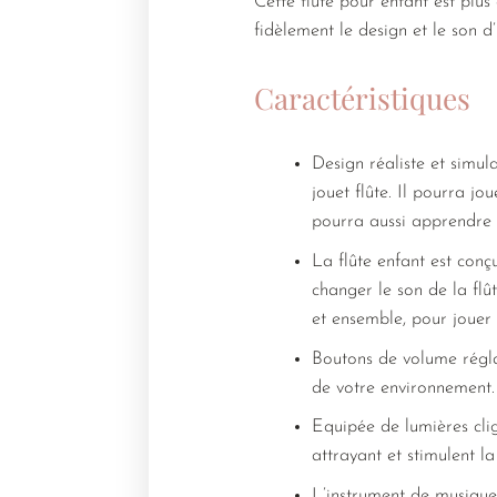
Cette flûte pour enfant est plus
fidèlement le design et le son d’
Caractéristiques
Design réaliste et simul
jouet flûte. Il pourra jo
pourra aussi apprendre 
La flûte enfant est conç
changer le son de la flû
et ensemble, pour jouer
Boutons de volume réglab
de votre environnement.
Equipée de lumières cli
attrayant et stimulent la
L’instrument de musique 