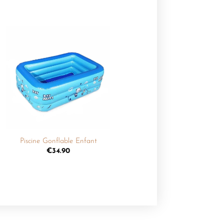
Ajouter
à la
liste de
souhaits
+
Piscine Gonflable Enfant
€
34.90