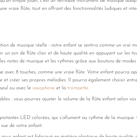
 qu’un simple jouet, c’est un véritable instrument de musique adapt
une vraie flûte, tout en offrant des fonctionnalités ludiques et inte
ation de musique réelle : votre enfant se sentira comme un vrai mu
uer un son de flûte clair et de haute qualité en appuyant sur les tou
les notes de musique et les rythmes grâce aux boutons de modes
ue avec 8 touches, comme une vraie flûte. Votre enfant pourra ap
te et créer ses propres mélodies. Il pourra également choisir ent
 seul ou avec le
saxophone
et la
trompette
.
les : vous pourrez ajuster le volume de la flûte enfant selon vos
gnotantes LED colorées, qui s’allument au rythme de la musique. C
 vue de votre enfant.
pour enfant est fabriqué en matière plastique de haute qualité, qu