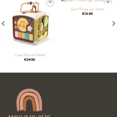
Jouet Pirate qui Saute
Ajouter
Ajouter
à la
à la
€
10.90
liste de
liste de
souhaits
souhaits
Cube Educatif Bébé
€
29.90