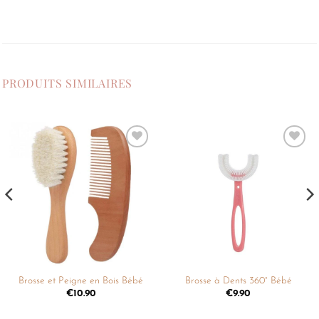
PRODUITS SIMILAIRES
Ajouter
Ajouter
à la
à la
liste de
liste de
souhaits
souhaits
Brosse et Peigne en Bois Bébé
Brosse à Dents 360° Bébé
€
10.90
€
9.90