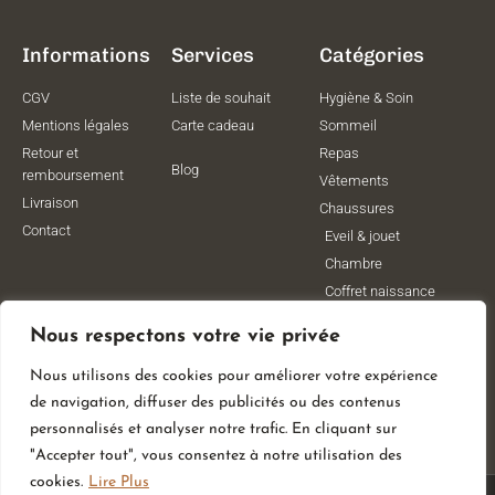
Informations
Services
Catégories
CGV
Liste de souhait
Hygiène & Soin
Mentions légales
Carte cadeau
Sommeil
Retour et
Repas
Blog
remboursement
Vêtements
Livraison
Chaussures
Contact
Eveil & jouet
Chambre
Coffret naissance
Maternité
Nous respectons votre vie privée
Vêtements de
grossesse
Nous utilisons des cookies pour améliorer votre expérience
Lithothérapie
de navigation, diffuser des publicités ou des contenus
Poussettes
personnalisés et analyser notre trafic. En cliquant sur
"Accepter tout", vous consentez à notre utilisation des
cookies.
Lire Plus