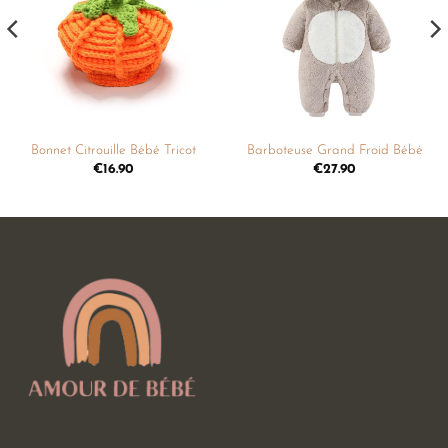
liste de
liste de
souhaits
souhaits
Bonnet Citrouille Bébé Tricot
Barboteuse Grand Froid Bébé
€
16.90
€
27.90