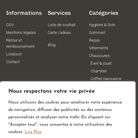
Informations
Services
Catégories
CGV
Liste de souhait
Hygiène & Soin
Mentions légales
Carte cadeau
Sommeil
Retour et
Repas
Blog
remboursement
Vêtements
Livraison
Chaussures
Contact
Eveil & jouet
Chambre
Coffret naissance
Maternité
Nous respectons votre vie privée
Vêtements de
grossesse
Nous utilisons des cookies pour améliorer votre expérience
Lithothérapie
de navigation, diffuser des publicités ou des contenus
Poussettes
personnalisés et analyser notre trafic. En cliquant sur
"Accepter tout", vous consentez à notre utilisation des
cookies.
Lire Plus