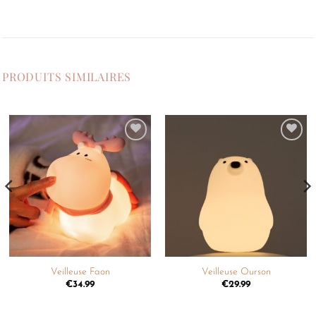
PRODUITS SIMILAIRES
Ajouter
Ajouter
à la
à la
liste de
liste de
souhaits
souhaits
Veilleuse Faon
Veilleuse Ourson
€
34.99
€
29.99