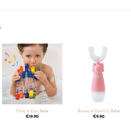
S
Ajouter
Ajouter
à la
à la
liste de
liste de
souhaits
souhaits
+
+
Flûte à Eau Bébé
Brosse à Dents U Bébé
€
19.90
€
9.90