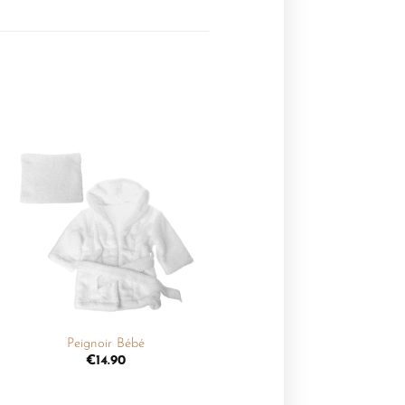
Ajouter
à la
liste de
souhaits
+
Peignoir Bébé
€
14.90