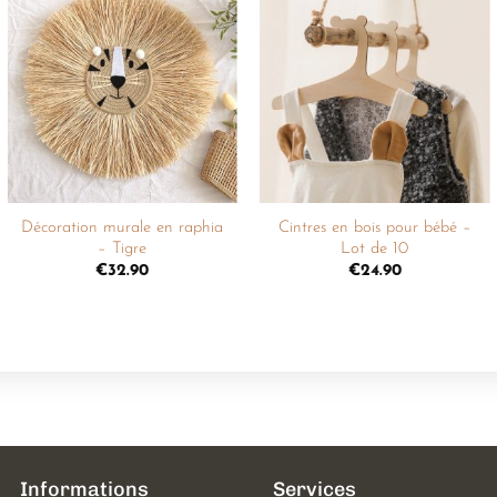
Ajouter
Ajouter
à la
à la
liste de
liste de
souhaits
souhaits
+
+
Décoration murale en raphia
Cintres en bois pour bébé –
– Tigre
Lot de 10
€
32.90
€
24.90
Informations
Services