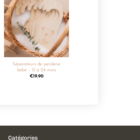
Ajouter
à la
liste de
souhaits
+
Séparateurs de penderie
bébé – 0 à 24 mois
€
19.90
Catégories