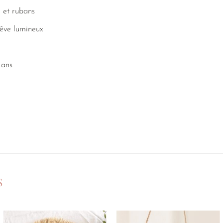
n et rubans
rêve lumineux
 ans
S