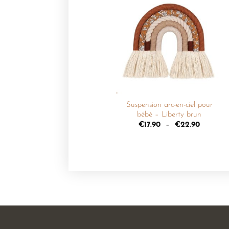
Ajouter
à la
liste de
souhaits
+
Suspension arc-en-ciel pour
bébé – Liberty brun
€
17.90
–
€
22.90