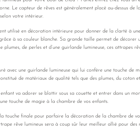
 lumineux pour votre bout de chou ? Faites entrez chez vous un es
corne. Le capteur de rêves est généralement placé au-dessus de la 
selon votre intérieur.
ent utilisé en décoration intérieure pour donner de la clarté à un
grâce à sa couleur blanche. Sa grande taille permet de décorer u
e plumes, de perles et d’une guirlande lumineuse, ces attrapes rê
ivré avec une guirlande lumineuse qui lui confère une touche de 
constitué de matériaux de qualité tels que des plumes, du coton e
 enfant va adorer se blottir sous sa couette et entrer dans un mon
a une touche de magie à la chambre de vos enfants.
la touche finale pour parfaire la décoration de la chambre de vo
attrape rêve lumineux sera à coup sûr leur meilleur allié pour des 