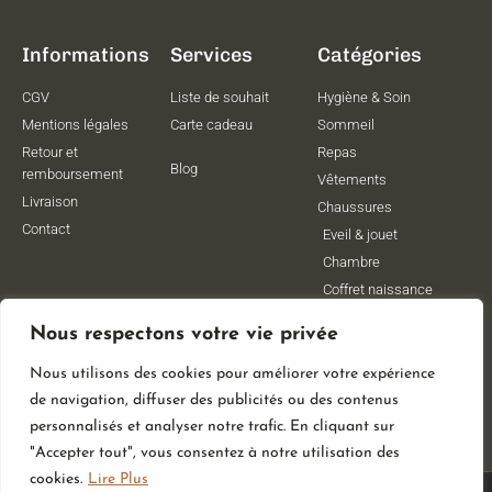
Informations
Services
Catégories
CGV
Liste de souhait
Hygiène & Soin
Mentions légales
Carte cadeau
Sommeil
Retour et
Repas
Blog
remboursement
Vêtements
Livraison
Chaussures
Contact
Eveil & jouet
Chambre
Coffret naissance
Maternité
Nous respectons votre vie privée
Vêtements de
grossesse
Nous utilisons des cookies pour améliorer votre expérience
Lithothérapie
de navigation, diffuser des publicités ou des contenus
Poussettes
personnalisés et analyser notre trafic. En cliquant sur
"Accepter tout", vous consentez à notre utilisation des
cookies.
Lire Plus