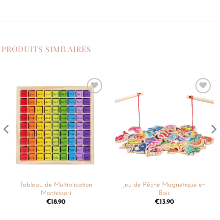
PRODUITS SIMILAIRES
Ajouter
Ajouter
à la
à la
liste de
liste de
souhaits
souhaits
Tableau de Multiplication
Jeu de Pêche Magnétique en
Montessori
Bois
€
18.90
€
13.90