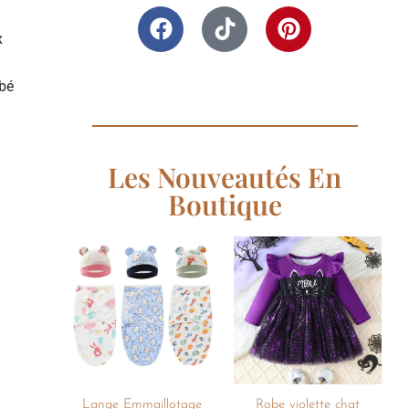
x
ébé
Les Nouveautés En
Boutique
Ajouter
Ajouter
à la
à la
liste de
liste de
souhaits
souhaits
+
+
Lange Emmaillotage
Robe violette chat