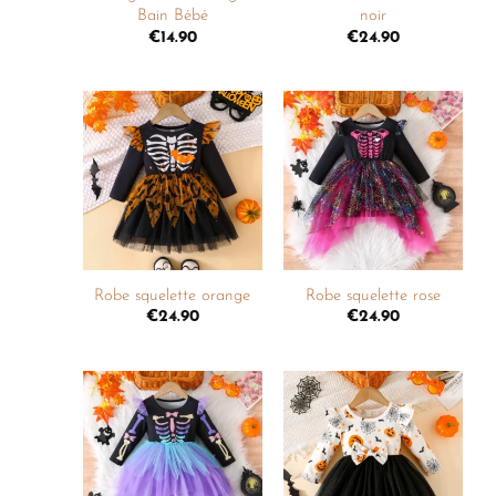
Bain Bébé
noir
€
14.90
€
24.90
Ajouter
Ajouter
à la
à la
liste de
liste de
souhaits
souhaits
+
+
Robe squelette orange
Robe squelette rose
€
24.90
€
24.90
Ajouter
Ajouter
à la
à la
liste de
liste de
souhaits
souhaits