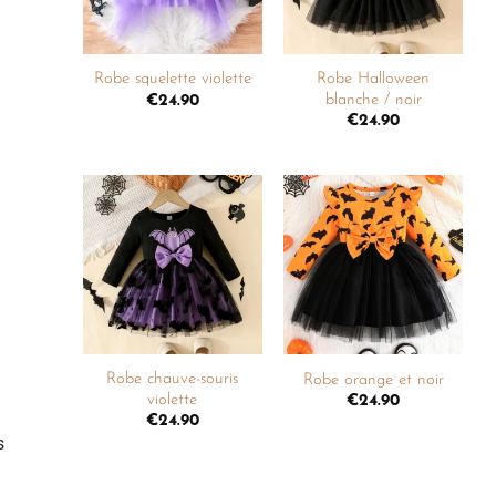
+
+
Robe Halloween
Robe squelette violette
blanche / noir
€
24.90
€
24.90
Ajouter
Ajouter
à la
à la
liste de
liste de
souhaits
souhaits
+
+
Robe chauve-souris
Robe orange et noir
violette
€
24.90
€
24.90
s