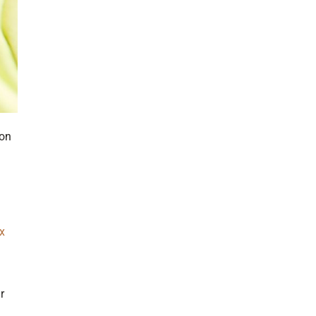
son
x
r