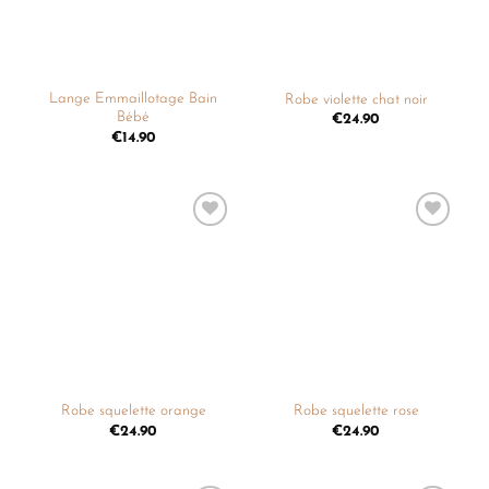
Lange Emmaillotage Bain
Robe violette chat noir
Bébé
€
24.90
€
14.90
Ajouter
Ajouter
à la
à la
liste de
liste de
souhaits
souhaits
Robe squelette orange
Robe squelette rose
€
24.90
€
24.90