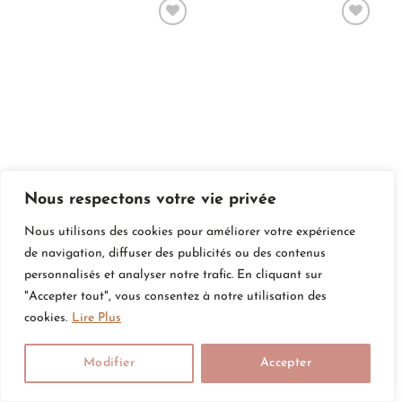
Ajouter
Ajouter
à la
à la
liste de
liste de
souhaits
souhaits
Robe Halloween blanche /
Robe squelette violette
noir
€
24.90
Nous respectons votre vie privée
€
24.90
Nous utilisons des cookies pour améliorer votre expérience
de navigation, diffuser des publicités ou des contenus
personnalisés et analyser notre trafic. En cliquant sur
Ajouter
Ajouter
"Accepter tout", vous consentez à notre utilisation des
à la
à la
cookies.
Lire Plus
liste de
liste de
souhaits
souhaits
Modifier
Accepter