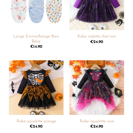
souhaits
souhaits
Lange Emmaillotage Bain
Robe violette chat noir
Bébé
€
24.90
€
14.90
Ajouter
Ajouter
à la
à la
liste de
liste de
souhaits
souhaits
Robe squelette orange
Robe squelette rose
€
24.90
€
24.90