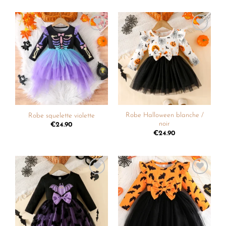
Ajouter
Ajouter
à la
à la
liste de
liste de
souhaits
souhaits
Robe Halloween blanche /
Robe squelette violette
noir
€
24.90
€
24.90
Ajouter
Ajouter
à la
à la
liste de
liste de
souhaits
souhaits