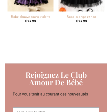
Robe chauve-souris violette
Robe orange et noir
€
24.90
€
24.90
Rejoignez Le Club
Amour De Bébé
Pour vous tenir au courant des nouveautés