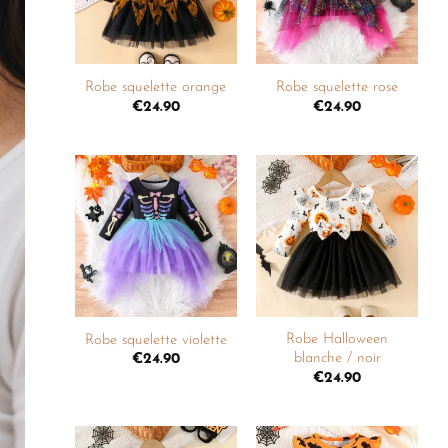
souhaits
souhaits
+
+
Robe squelette orange
Robe squelette rose
€
24.90
€
24.90
Ajouter
Ajouter
à la
à la
liste de
liste de
souhaits
souhaits
+
+
Robe Halloween
Robe squelette violette
blanche / noir
€
24.90
€
24.90