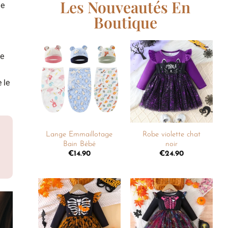
Les Nouveautés En
de
Boutique
de
Ajouter
Ajouter
à la
à la
 le
liste de
liste de
souhaits
souhaits
+
+
Lange Emmaillotage
Robe violette chat
Bain Bébé
noir
€
14.90
€
24.90
Ajouter
Ajouter
à la
à la
liste de
liste de