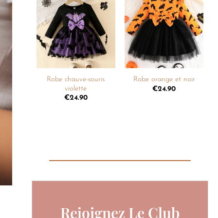
Ajouter
Ajouter
à la
à la
liste de
liste de
souhaits
souhaits
+
+
Robe chauve-souris
Robe orange et noir
violette
€
24.90
€
24.90
Rejoignez Le Club