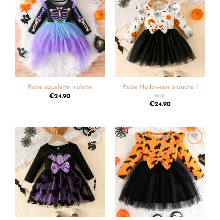
Ajouter
Ajouter
à la
à la
liste de
liste de
souhaits
souhaits
Robe Halloween blanche /
Robe squelette violette
noir
€
24.90
€
24.90
Ajouter
Ajouter
à la
à la
liste de
liste de
souhaits
souhaits