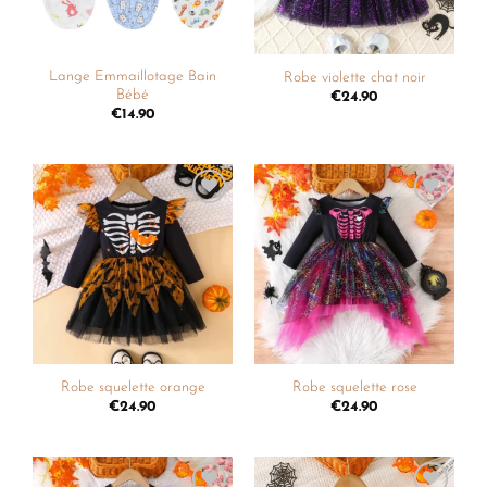
Lange Emmaillotage Bain
Robe violette chat noir
Bébé
€
24.90
€
14.90
Ajouter
Ajouter
à la
à la
liste de
liste de
souhaits
souhaits
Robe squelette orange
Robe squelette rose
€
24.90
€
24.90