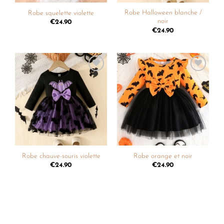
Robe Halloween blanche /
Robe squelette violette
noir
€
24.90
€
24.90
Ajouter
Ajouter
à la
à la
liste de
liste de
souhaits
souhaits
Robe chauve-souris violette
Robe orange et noir
€
24.90
€
24.90