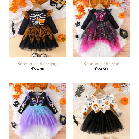
Ajouter
Ajouter
à la
à la
liste de
liste de
souhaits
souhaits
Robe squelette orange
Robe squelette rose
€
24.90
€
24.90
Ajouter
Ajouter
à la
à la
liste de
liste de
souhaits
souhaits