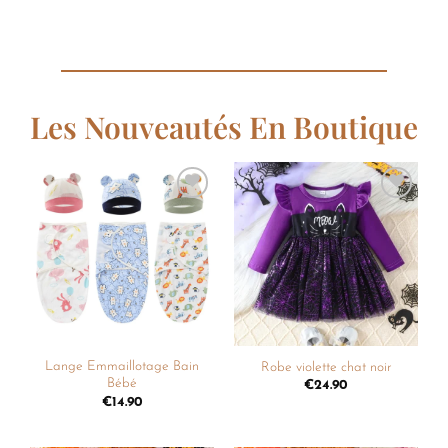
Les Nouveautés En Boutique
Ajouter
Ajouter
à la
à la
liste de
liste de
souhaits
souhaits
Lange Emmaillotage Bain
Robe violette chat noir
Bébé
€
24.90
€
14.90