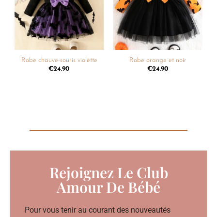
souhaits
souhaits
Robe chauve-souris violette
Robe orange et noir
€
24.90
€
24.90
Rejoignez Le Club
Amour De Bébé
Pour vous tenir au courant des nouveautés