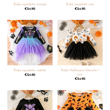
Robe squelette orange
Robe squelette rose
€
24.90
€
24.90
Ajouter
Ajouter
à la
à la
liste de
liste de
souhaits
souhaits
Robe Halloween blanche /
Robe squelette violette
noir
€
24.90
€
24.90
Ajouter
Ajouter
à la
à la
liste de
liste de