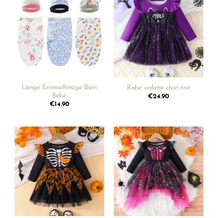
Ajouter
Ajouter
à la
à la
liste de
liste de
souhaits
souhaits
Lange Emmaillotage Bain
Robe violette chat noir
Bébé
€
24.90
€
14.90
Ajouter
Ajouter
à la
à la
liste de
liste de
souhaits
souhaits