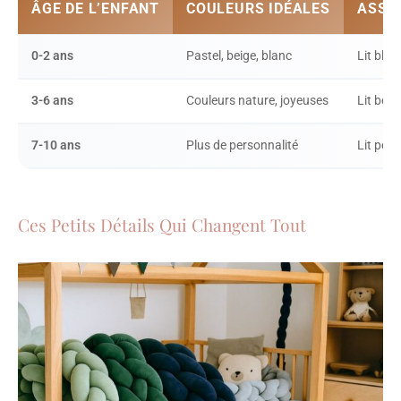
ÂGE DE L’ENFANT
COULEURS IDÉALES
ASSO
0-2 ans
Pastel, beige, blanc
Lit blan
3-6 ans
Couleurs nature, joyeuses
Lit bois
7-10 ans
Plus de personnalité
Lit pers
Ces Petits Détails Qui Changent Tout