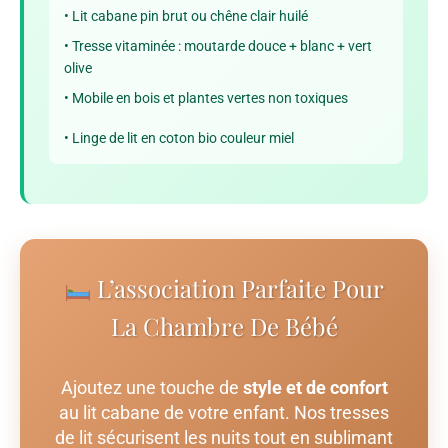
• Lit cabane pin brut ou chêne clair huilé
• Tresse vitaminée : moutarde douce + blanc + vert
olive
• Mobile en bois et plantes vertes non toxiques
• Linge de lit en coton bio couleur miel
L’association Parfaite Pour
La Chambre De Bébé
Ajoutez une touche de
style et de confort
au lit cabane de votre enfant. Nos tresses
de lit sécurisent les nuits tout en sublimant