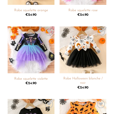
Robe squelette orange
Robe squelette rose
€
24.90
€
24.90
Ajouter
Ajouter
à la
à la
liste de
liste de
souhaits
souhaits
Robe Halloween blanche /
Robe squelette violette
noir
€
24.90
€
24.90
Ajouter
Ajouter