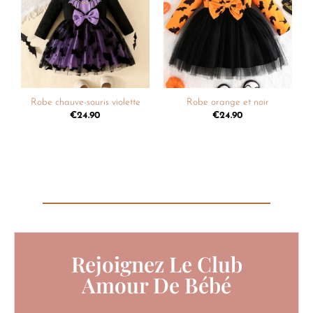
à la
à la
liste de
liste de
souhaits
souhaits
Robe chauve-souris violette
Robe orange et noir
€
24.90
€
24.90
Rejoignez Le Club
Amour De Bébé