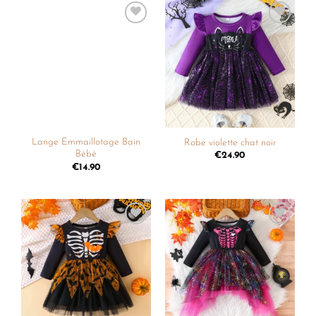
Ajouter
Ajouter
à la
à la
liste de
liste de
souhaits
souhaits
Lange Emmaillotage Bain
Robe violette chat noir
Bébé
€
24.90
€
14.90
Ajouter
Ajouter
à la
à la
liste de
liste de
souhaits
souhaits