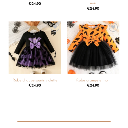
noir
€
24.90
€
24.90
Ajouter
Ajouter
à la
à la
liste de
liste de
souhaits
souhaits
Robe chauve-souris violette
Robe orange et noir
€
24.90
€
24.90