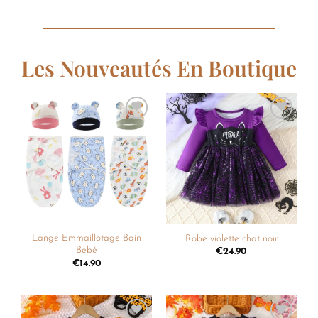
Les Nouveautés En Boutique
Ajouter
Ajouter
à la
à la
liste de
liste de
souhaits
souhaits
Lange Emmaillotage Bain
Robe violette chat noir
Bébé
€
24.90
€
14.90