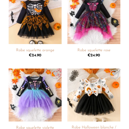
Ajouter
Ajouter
à la
à la
liste de
liste de
souhaits
souhaits
Robe squelette orange
Robe squelette rose
€
24.90
€
24.90
Ajouter
Ajouter
à la
à la
liste de
liste de
souhaits
souhaits
Robe Halloween blanche /
Robe squelette violette