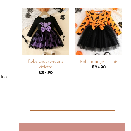
Ajouter
Ajouter
à la
à la
liste de
liste de
souhaits
souhaits
+
+
Robe chauve-souris
Robe orange et noir
violette
€
24.90
€
24.90
 les