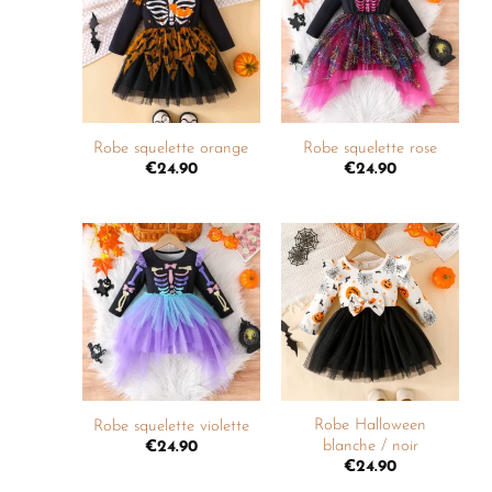
Ajouter
Ajouter
à la
à la
liste de
liste de
souhaits
souhaits
+
+
Robe squelette orange
Robe squelette rose
€
24.90
€
24.90
Ajouter
Ajouter
à la
à la
liste de
liste de
souhaits
souhaits
+
+
Robe Halloween
Robe squelette violette
blanche / noir
€
24.90
€
24.90