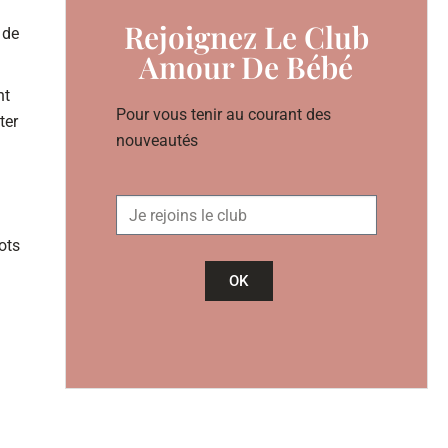
Rejoignez Le Club
 de
Amour De Bébé
nt
Pour vous tenir au courant des
ter
nouveautés
ots
OK