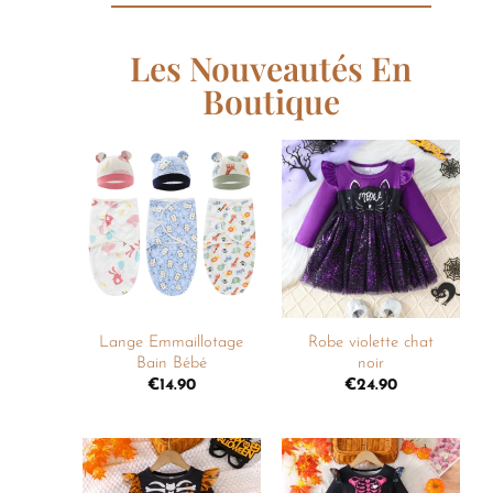
Les Nouveautés En
Boutique
Ajouter
Ajouter
à la
à la
liste de
liste de
souhaits
souhaits
+
+
Lange Emmaillotage
Robe violette chat
Bain Bébé
noir
€
14.90
€
24.90