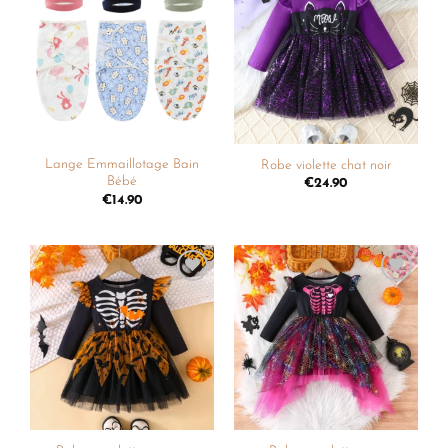
Ajouter
Ajouter
à la
à la
liste de
liste de
souhaits
souhaits
Lange Emmaillotage Bain
Robe violette chat noir
Bébé
€
24.90
€
14.90
Ajouter
Ajouter
à la
à la
liste de
liste de
souhaits
souhaits