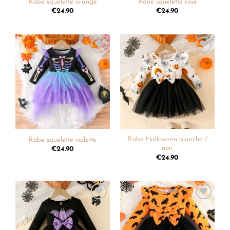
Robe squelette orange
Robe squelette rose
€
24.90
€
24.90
Ajouter
Ajouter
à la
à la
liste de
liste de
souhaits
souhaits
Robe Halloween blanche /
Robe squelette violette
noir
€
24.90
€
24.90
Ajouter
Ajouter
à la
à la
liste de
liste de
souhaits
souhaits