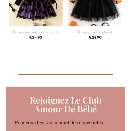
Robe chauve-souris violette
Robe orange et noir
€
24.90
€
24.90
Rejoignez Le Club
Amour De Bébé
Pour vous tenir au courant des nouveautés