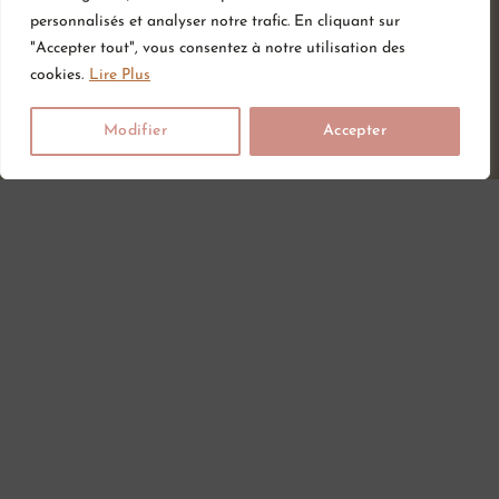
personnalisés et analyser notre trafic. En cliquant sur
"Accepter tout", vous consentez à notre utilisation des
cookies.
Lire Plus
Modifier
Accepter
Vous attendez un heureux événement ou vous ou vos proches
viennent d’accueillir un petit trésor ? Sur Amour de bébé, vous
trouverez tout ce dont vous avez besoin pour votre bébé. Nous
avons une large gamme d’articles bébé au meilleur prix pour votre
plus grand bonheur.
Informations
Services
Catégories