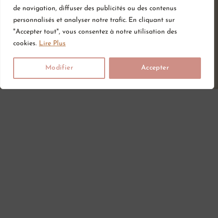
de navigation, diffuser des publicités ou des contenus
personnalisés et analyser notre trafic. En cliquant sur
"Accepter tout", vous consentez à notre utilisation des
Informations
Services
Catégories
cookies.
Lire Plus
CGV
Liste de souhait
Hygiène & Soin
Modifier
Accepter
Mentions légales
Carte cadeau
Sommeil
Retour et
Repas
Blog
remboursement
Vêtements
Livraison
Chaussures
Contact
Eveil & jouet
Chambre
Coffret naissance
Maternité
Vêtements de
grossesse
Lithothérapie
Poussettes