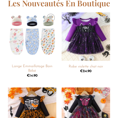
Les Nouveautés En Boutique
Ajouter
Ajouter
à la
à la
liste de
liste de
souhaits
souhaits
Lange Emmaillotage Bain
Robe violette chat noir
Bébé
€
24.90
€
14.90
Ajouter
Ajouter
à la
à la
liste de
liste de
souhaits
souhaits