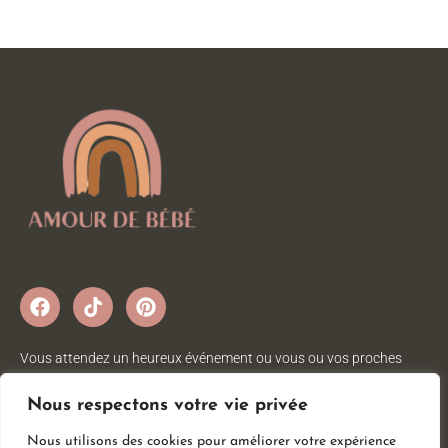
Vous attendez un heureux événement ou vous ou vos proches
viennent d’accueillir un petit trésor ? Sur Amour de bébé, vous
trouverez tout ce dont vous avez besoin pour votre bébé. Nous
Nous respectons votre vie privée
avons une large gamme d’articles bébé au meilleur prix pour votre
Nous utilisons des cookies pour améliorer votre expérience
plus grand bonheur.