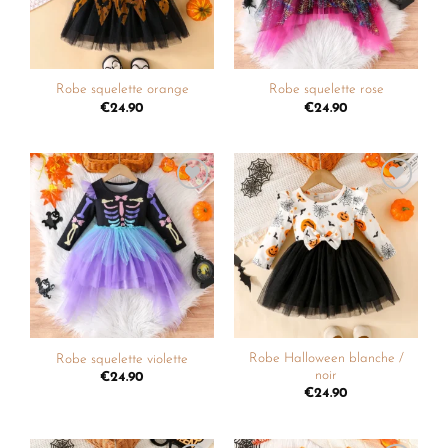
Robe squelette orange
Robe squelette rose
€
24.90
€
24.90
Ajouter
Ajouter
à la
à la
liste de
liste de
souhaits
souhaits
Robe Halloween blanche /
Robe squelette violette
noir
€
24.90
€
24.90