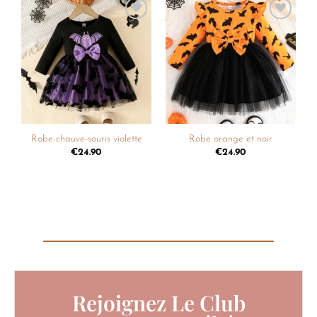
Ajouter
Ajouter
à la
à la
liste de
liste de
souhaits
souhaits
Robe chauve-souris violette
Robe orange et noir
€
24.90
€
24.90
Rejoignez Le Club