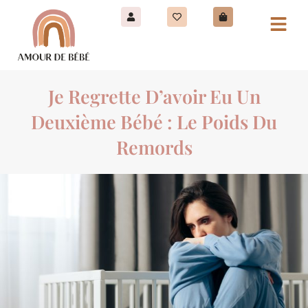
Je Regrette D’avoir Eu Un
Deuxième Bébé : Le Poids Du
Remords