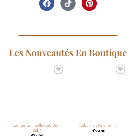
Les Nouveautés En Boutique
Ajouter
Ajouter
à la
à la
liste de
liste de
souhaits
souhaits
Lange Emmaillotage Bain
Robe violette chat noir
Bébé
€
24.90