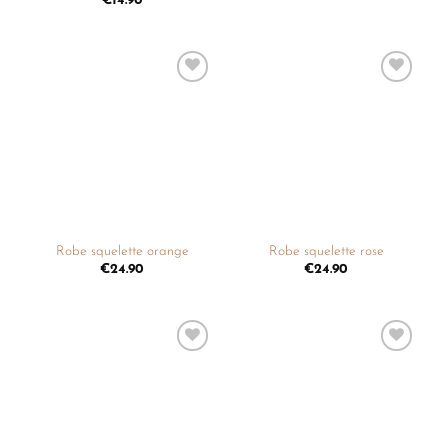
€
14.90
Ajouter
Ajouter
à la
à la
liste de
liste de
souhaits
souhaits
Robe squelette orange
Robe squelette rose
€
24.90
€
24.90
Ajouter
Ajouter
à la
à la
liste de
liste de
souhaits
souhaits