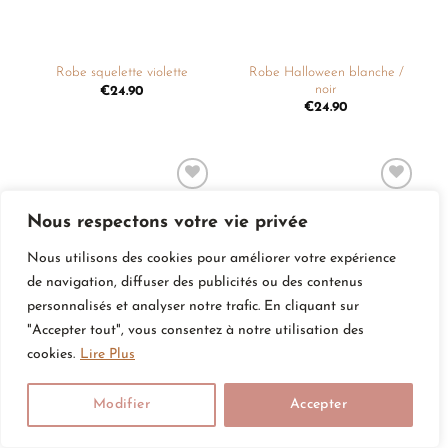
Robe Halloween blanche /
Robe squelette violette
noir
€
24.90
€
24.90
Ajouter
Ajouter
à la
à la
Nous respectons votre vie privée
liste de
liste de
souhaits
souhaits
Nous utilisons des cookies pour améliorer votre expérience
de navigation, diffuser des publicités ou des contenus
personnalisés et analyser notre trafic. En cliquant sur
"Accepter tout", vous consentez à notre utilisation des
cookies.
Lire Plus
Robe chauve-souris violette
Robe orange et noir
€
24.90
€
24.90
Modifier
Accepter