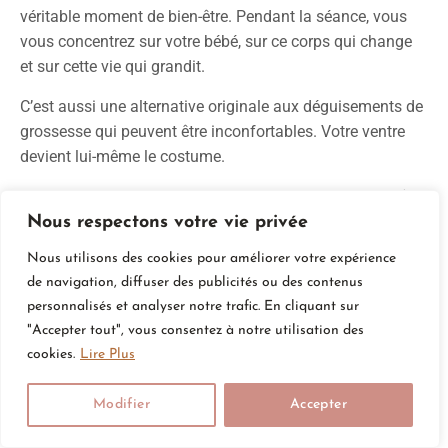
véritable moment de bien-être. Pendant la séance, vous
vous concentrez sur votre bébé, sur ce corps qui change
et sur cette vie qui grandit.
C’est aussi une alternative originale aux déguisements de
grossesse qui peuvent être inconfortables. Votre ventre
devient lui-même le costume.
Pour une baby shower d’octobre ou simplement pour fêter
Halloween différemment, le belly painting crée des
Nous respectons votre vie privée
souvenirs tangibles et émotionnels. C’est un rituel de
Nous utilisons des cookies pour améliorer votre expérience
passage qui marque cette étape de votre vie.
de navigation, diffuser des publicités ou des contenus
personnalisés et analyser notre trafic. En cliquant sur
"Accepter tout", vous consentez à notre utilisation des
Après la séance :
La peinture se retire facilement
cookies.
Lire Plus
avec de l’eau tiède et du savon doux. Hydratez bien
votre peau ensuite avec votre crème habituelle. Si
Modifier
Accepter
des traces persistent, un peu d’huile végétale aide au
démaquillage.