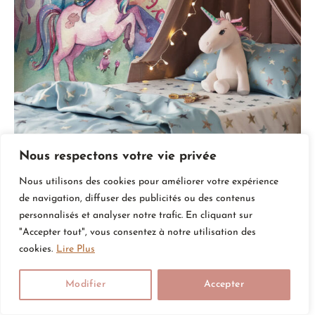
Nous respectons votre vie privée
Nous utilisons des cookies pour améliorer votre expérience
Nuages pastel, licornes étincelantes et château enchanté :
de navigation, diffuser des publicités ou des contenus
une fresque murale magique pour une chambre fille.
personnalisés et analyser notre trafic. En cliquant sur
Accentuez avec un baldaquin rose et des stickers
"Accepter tout", vous consentez à notre utilisation des
muraux de paillettes.
cookies.
Lire Plus
14. Montgolfières Dans Un Ciel Pastel
Modifier
Accepter